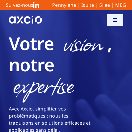
Skip
Suivez-nous
Pennylane
|
Isuite
|
Silae
|
MEG
to
content
vision
Toggle
Navigati
Votre
,
Nos expertises
Votre secteur
notre
expertise
Le cabinet
Facture Electronique
Avec Axcio, simplifier vos
Recrutement
problématiques : nous les
traduisons en solutions efficaces et
applicables sans délai.