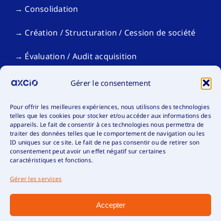
→ Consolidation
→ Création / Structuration / Cession de société
→ Évaluation / Audit acquisition
→ Gestion de patrimoine / Déclaration fiscale
Gérer le consentement
personnelle
Pour offrir les meilleures expériences, nous utilisons des technologies
Votre situation
telles que les cookies pour stocker et/ou accéder aux informations des
appareils. Le fait de consentir à ces technologies nous permettra de
traiter des données telles que le comportement de navigation ou les
→ Organismes sans but lucratif
ID uniques sur ce site. Le fait de ne pas consentir ou de retirer son
consentement peut avoir un effet négatif sur certaines
caractéristiques et fonctions.
→ Industrie
Gérer les services
→ Hospitality – CHR
Accepter
→ International Business Services