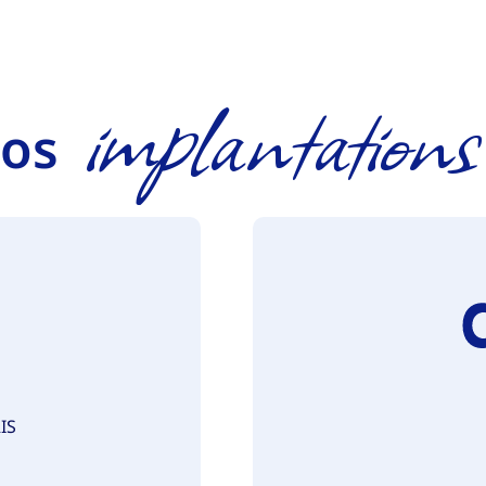
implantations
os
IS