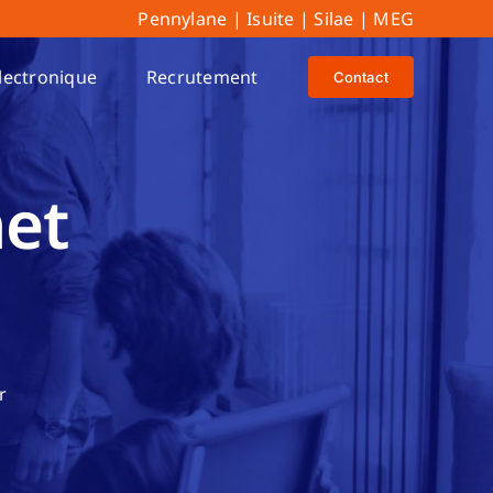
Pennylane
|
Isuite
|
Silae
|
MEG
lectronique
Recrutement
Contact
net
r