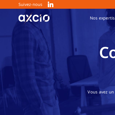
Skip
Suivez-nous
to
content
Nos experti
Co
Vous avez un