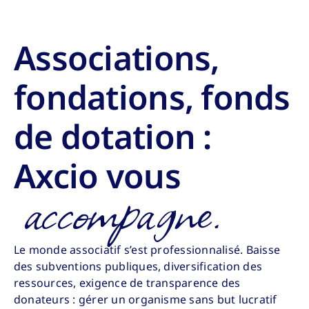
Associations,
fondations, fonds
de dotation :
Axcio vous
accompagne.
Le monde associatif s’est professionnalisé. Baisse
des subventions publiques, diversification des
ressources, exigence de transparence des
donateurs : gérer un organisme sans but lucratif